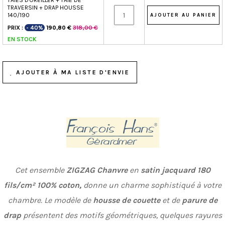
TAIES D'OREILLER + TAIE DE
TRAVERSIN + DRAP HOUSSE
140/190
PRIX :
- 40%
318,00 €
190,80 €
EN STOCK
AJOUTER À MA LISTE D'ENVIE
Cet ensemble
ZIGZAG Chanvre
en
satin jacquard 1
80
fils/cm² 100% coton,
donne un charme sophistiqué à votre
chambre. Le modèle de
housse de couette
et de
parure de
drap
présentent des motifs géométriques, quelques rayures