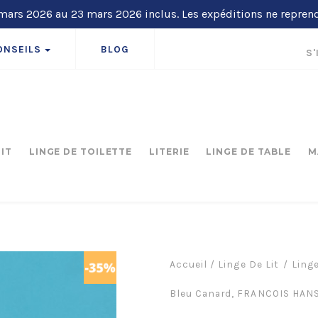
ars 2026 au 23 mars 2026 inclus. Les expéditions ne repren
ONSEILS
BLOG
S'
LIT
LINGE DE TOILETTE
LITERIE
LINGE DE TABLE
M
Accueil
/
Linge De Lit
Linge
Bleu Canard, FRANCOIS HAN