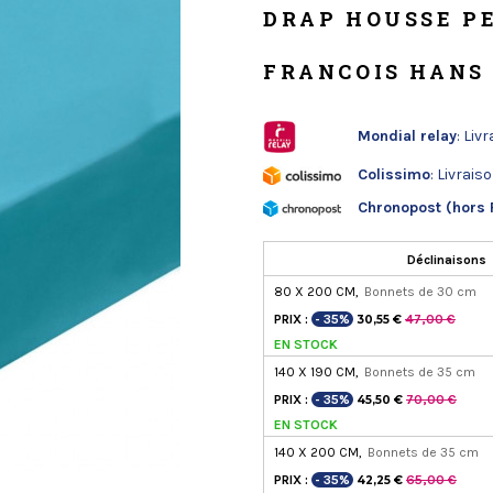
DRAP HOUSSE P
FRANCOIS HANS
Mondial relay
: Liv
Colissimo
: Livrais
Chronopost (hors 
Déclinaisons
80 X 200 CM,
Bonnets de 30 cm
PRIX :
- 35%
47,00 €
30,55 €
EN STOCK
140 X 190 CM,
Bonnets de 35 cm
PRIX :
- 35%
70,00 €
45,50 €
EN STOCK
140 X 200 CM,
Bonnets de 35 cm
PRIX :
- 35%
65,00 €
42,25 €