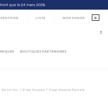
dront que le 24 mars 2026.
IDENTIFIER
LISTE
MON PANIER
0
ARQUES
BOUTIQUES PARTENAIRES
 De Lit Uni
Drap Housse
Drap Housse Percale
S