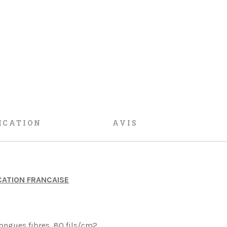
ICATION
AVIS
ICATION FRANCAISE
ongues fibres, 80 fils/cm2