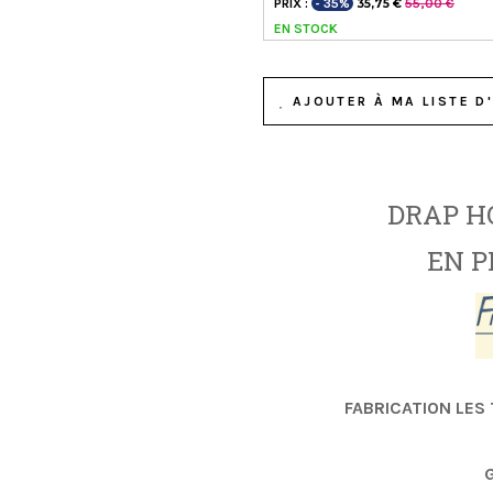
PRIX :
- 35%
55,00 €
35,75 €
EN STOCK
AJOUTER À MA LISTE D'
DRAP H
EN P
FABRICATION LES 
G