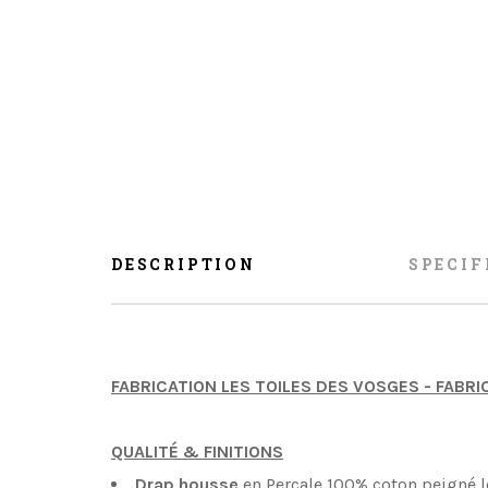
DESCRIPTION
SPECIF
FABRICATION LES TOILES DES VOSGES - FABR
QUALITÉ & FINITIONS
Drap housse
en Percale 100% coton peigné l