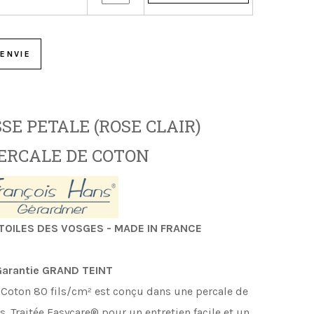
ENVIE
SE PETALE (ROSE CLAIR)
ERCALE DE COTON
TOILES DES VOSGES - MADE IN FRANCE
arantie GRAND TEINT
e Coton 80 fils/cm
²
est conçu dans une percale de
s.
Traitée Easycare® pour un entretien facile et un