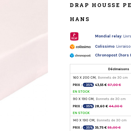
DRAP HOUSSE P
HANS
Mondial relay
: Liv
Colissimo
: Livrais
Chronopost (hors 
Déclinaisons
160 X 200 CM,
Bonnets de 30 cm
PRIX :
- 35%
67,00 €
43,55 €
EN STOCK
90 X 190 CM,
Bonnets de 30 cm
PRIX :
- 35%
44,00 €
28,60 €
EN STOCK
140 X 190 CM,
Bonnets de 30 cm
PRIX :
- 35%
55,00 €
35,75 €