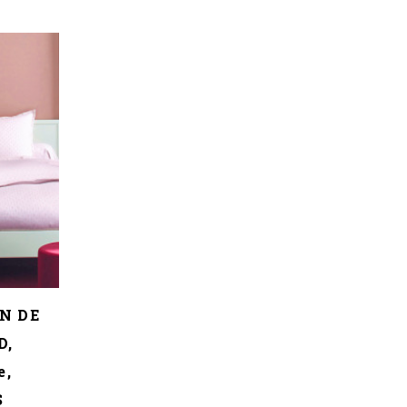
IN DE
D,
e,
S