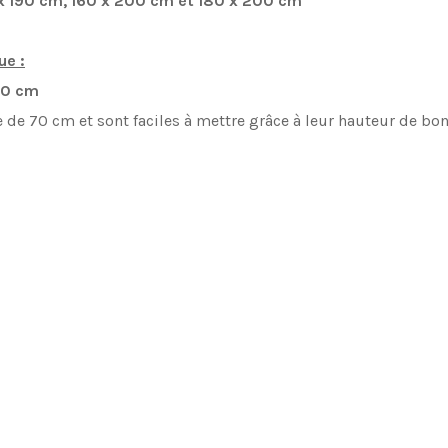
x 190 cm,
160 x 200 cm et
180 x 200 cm
ue :
00 cm
 de 70 cm et sont faciles à mettre grâce à leur hauteur de bon