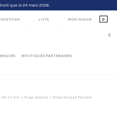
dront que le 24 mars 2026.
IDENTIFIER
LISTE
MON PANIER
0
ARQUES
BOUTIQUES PARTENAIRES
 De Lit Uni
Drap Housse
Drap Housse Percale