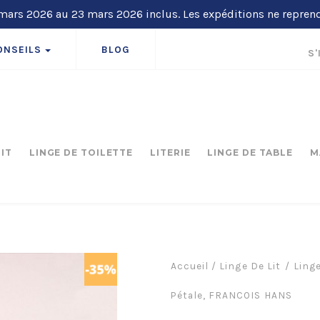
ars 2026 au 23 mars 2026 inclus. Les expéditions ne repren
ONSEILS
BLOG
S'
LIT
LINGE DE TOILETTE
LITERIE
LINGE DE TABLE
M
Accueil
/
Linge De Lit
Linge
Pétale, FRANCOIS HANS