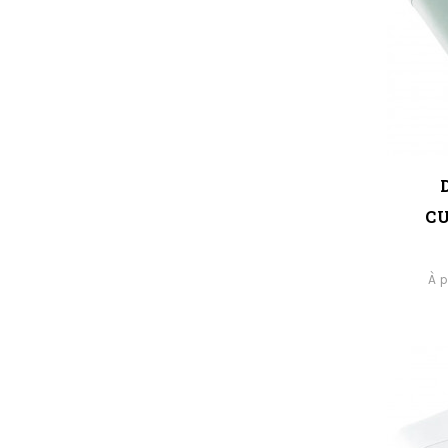
C
À p