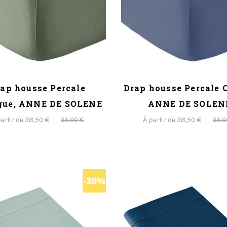
ap housse Percale
Drap housse Percale C
gue, ANNE DE SOLENE
ANNE DE SOLEN
partir de 38,50 €
À partir de 38,50 €
55,00 €
55,0