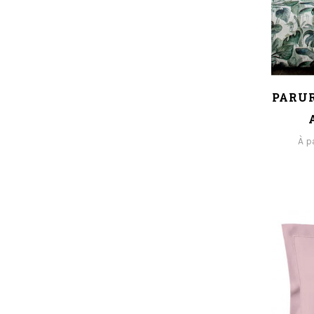
PARUR
À p