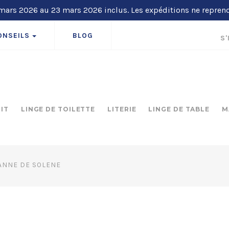
ars 2026 au 23 mars 2026 inclus. Les expéditions ne repren
ONSEILS
BLOG
S'
LIT
LINGE DE TOILETTE
LITERIE
LINGE DE TABLE
M
ANNE DE SOLENE