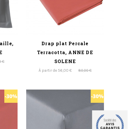
aille,
Drap plat Percale
E
Terracotta, ANNE DE
SOLENE
0 €
À partir de 56,00 €
80,00 €