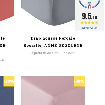
9.5
/10
BASÉ SUR 347 AVIS
ale
Drap housse Percale
 DE
Rocaille, ANNE DE SOLENE
À partir de 38,50 €
55,00 €
0 €