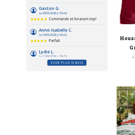
Hous
G
À
VOIR PLUS D'AVIS