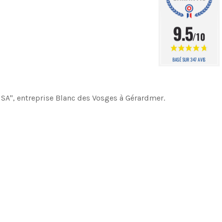
9.5
/10
BASÉ SUR 347 AVIS
 SA", entreprise Blanc des Vosges à Gérardmer.