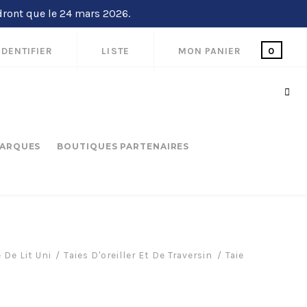
dront que le 24 mars 2026.
IDENTIFIER
LISTE
MON PANIER
0
ARQUES
BOUTIQUES PARTENAIRES
 De Lit Uni
Taies D'oreiller Et De Traversin
Taie