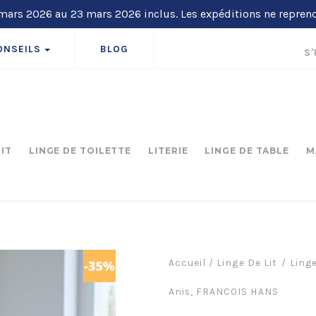
ars 2026 au 23 mars 2026 inclus. Les expéditions ne repren
ONSEILS
BLOG
S'
LIT
LINGE DE TOILETTE
LITERIE
LINGE DE TABLE
M
Accueil
/
Linge De Lit
Linge
Anis, FRANCOIS HANS