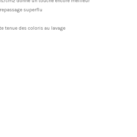
fils/cm2 donne un touché encore meilleur
n repassage superflu
te tenue des coloris au lavage