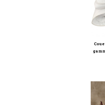
Coue
gamm