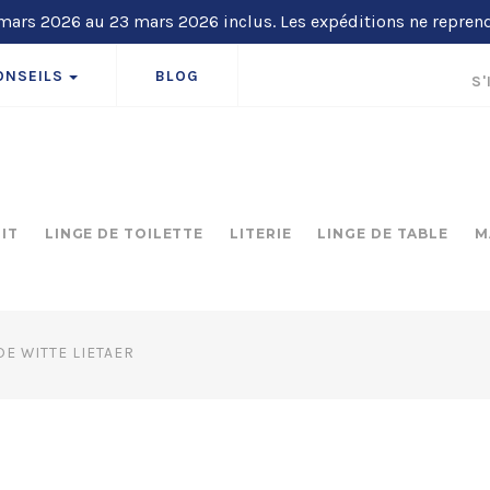
ars 2026 au 23 mars 2026 inclus. Les expéditions ne repren
ONSEILS
BLOG
S'
LIT
LINGE DE TOILETTE
LITERIE
LINGE DE TABLE
M
DE WITTE LIETAER