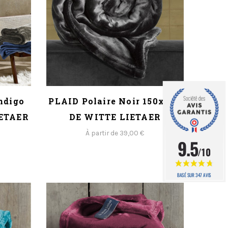
ndigo
PLAID Polaire Noir 150x200
IETAER
DE WITTE LIETAER
À partir de 39,00 €
9.5
/10
BASÉ SUR 347 AVIS