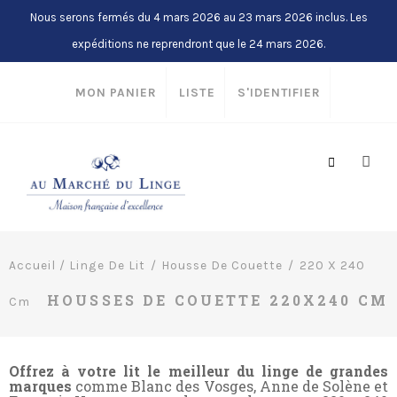
Nous serons fermés du 4 mars 2026 au 23 mars 2026 inclus. Les
expéditions ne reprendront que le 24 mars 2026.
MON PANIER
LISTE
S'IDENTIFIER
Accueil
/
Linge De Lit
Housse De Couette
220 X 240
HOUSSES DE COUETTE 220X240 CM
Cm
Offrez à votre lit le meilleur du linge de grandes
marques
comme Blanc des Vosges, Anne de Solène et