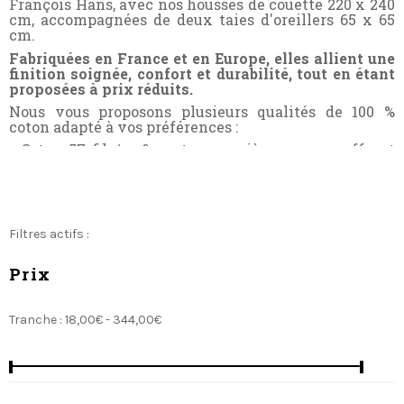
François Hans, avec nos housses de couette 220 x 240
cm, accompagnées de deux taies d'oreillers 65 x 65
cm.
Fabriquées en France et en Europe, elles allient une
finition soignée, confort et durabilité, tout en étant
proposées à prix réduits.
Nous vous proposons plusieurs qualités de 100 %
coton adapté à vos préférences :
- Coton 57
fils/cm
²
: notre première gamme, offrant
un excellent rapport qualité/prix, avec un coton
résistant et confortable.
- Percale de coton 80
fils/cm
²
: un tissu de très belle
qualité, un toucher soyeux et facile d'entretien grâce
à la finition Easycare, nécessitant peu ou pas de
Filtres actifs :
repassage
- Satin de coton 110 à 120
fils/cm
²
et Satin jacquard
Prix
180
fils/cm
²
: une qualité exceptionnelle, avec un
tissage fin et luxueux, assurant un confort et une
douceur inégalée.
Tranche :
18,00€ - 344,00€
Vous retrouverez également toutes nos références en
100 % Gaze de coton, Flanelle, 100 % lin lavé et Percale
lavée.
Bénéficier d'une livraison rapide sous 48 heures avec