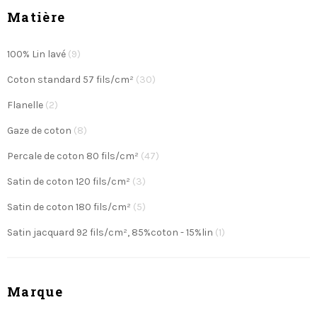
Colissimo en France métropolitaine, et d'un service
Matière
client réactif via notre chat en ligne.
Apportez une touche d'élégance et de confort
durable à votre literie avec notre collection d’unis
100% Lin lavé
(9)
haut de gamme !
Coton standard 57 fils/cm²
(30)
Flanelle
(2)
Gaze de coton
(8)
Percale de coton 80 fils/cm²
(47)
Satin de coton 120 fils/cm²
(3)
Satin de coton 180 fils/cm²
(5)
Satin jacquard 92 fils/cm², 85%coton - 15%lin
(1)
Marque