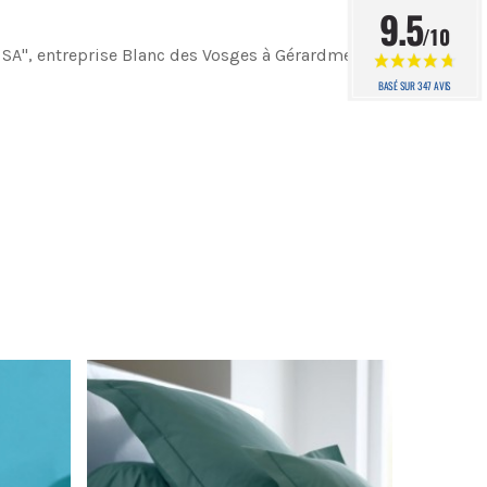
9.5
/10
 SA", entreprise Blanc des Vosges à Gérardmer.
BASÉ SUR 347 AVIS