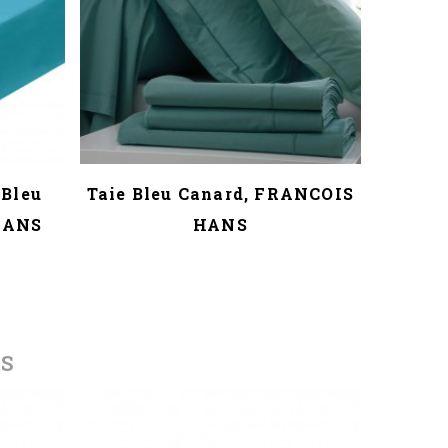
 Bleu
Taie Bleu Canard, FRANCOIS
Taie B
HANS
HANS
ES