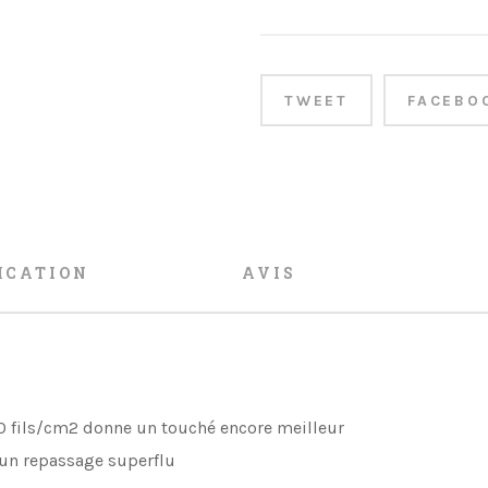
TWEET
FACEBO
ICATION
AVIS
0 fils/cm2 donne un touché encore meilleur
t un repassage superflu