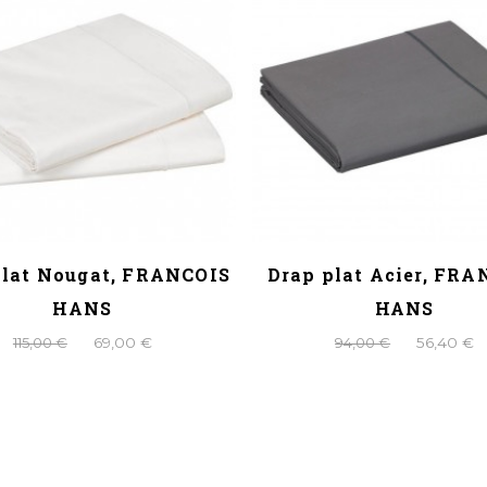
plat Nougat, FRANCOIS
Drap plat Acier, FR
HANS
HANS
115,00 €
69,00 €
94,00 €
56,40 €