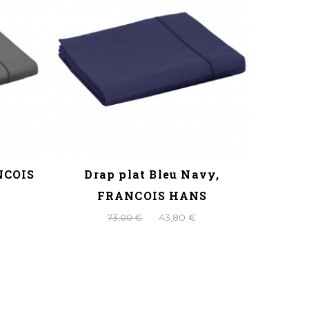
ANCOIS
Drap plat Bleu Navy,
Dra
FRANCOIS HANS
73,00 €
43,80 €