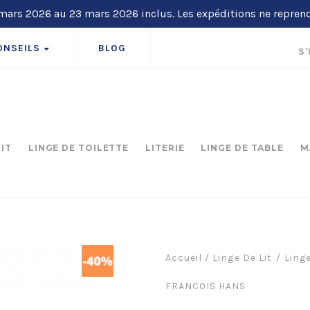
ars 2026 au 23 mars 2026 inclus. Les expéditions ne repren
ONSEILS
BLOG
S'
LIT
LINGE DE TOILETTE
LITERIE
LINGE DE TABLE
M
Accueil
/
Linge De Lit
Linge
FRANCOIS HANS