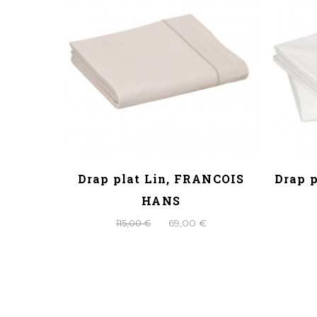
oline,
Drap plat Lin, FRANCOIS
Drap 
NE
HANS
115,00 €
69,00 €