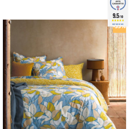
9.5
/10
BASÉ SUR 347 AVIS