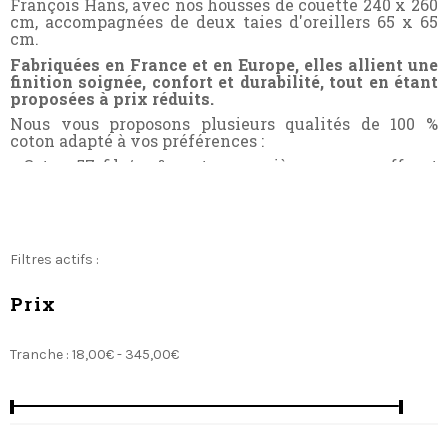
François Hans, avec nos housses de couette 240 x 260
cm, accompagnées de deux taies d'oreillers 65 x 65
cm.
Fabriquées en France et en Europe, elles allient une
finition soignée, confort et durabilité, tout en étant
proposées à prix réduits.
Nous vous proposons plusieurs qualités de 100 %
coton adapté à vos préférences :
- Coton 57 fils/cm² : notre première gamme, offrant
un excellent rapport qualité/prix, avec un coton
résistant et confortable.
- Percale de coton 80 fils/cm² : un tissu de très belle
qualité, un toucher soyeux et facile d'entretien grâce
à la finition Easycare, nécessitant peu ou pas de
Filtres actifs :
repassage
- Satin de coton 110 à 120 fils/cm² et Satin jacquard
Prix
180 fils/cm² : Une qualité exceptionnelle, avec un
tissage fin et luxueux, assurant un confort et une
douceur inégalée.
Tranche :
18,00€ - 345,00€
Vous retrouverez également toutes nos références en
100 % Gaze de coton, Flanelle, 100 % lin lavé et Percale
lavée.
Bénéficier d'une livraison rapide sous 48 heures avec