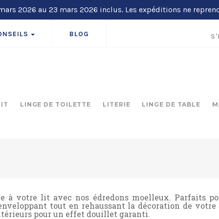
ars 2026 au 23 mars 2026 inclus. Les expéditions ne repren
ONSEILS
BLOG
S'
LIT
LINGE DE TOILETTE
LITERIE
LINGE DE TABLE
M
e à votre lit avec nos édredons moelleux. Parfaits pou
enveloppant tout en rehaussant la décoration de votre 
ntérieurs pour un effet douillet garanti.