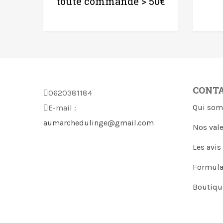
toute commande > 50€
CONT
0620381184
Qui som
E-mail :
aumarchedulinge@gmail.com
Nos val
Les avis
Formula
Boutiqu