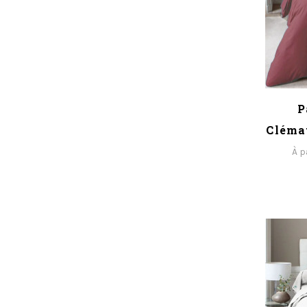
P
Cléma
À p