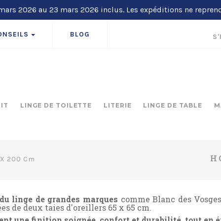
ars 2026 au 23 mars 2026 inclus. Les expéditions ne repren
ONSEILS
BLOG
S'
LIT
LINGE DE TOILETTE
LITERIE
LINGE DE TABLE
M
H
 X 200 Cm
r du linge de grandes marques
comme Blanc des Vosges,
s de deux taies d'oreillers 65 x 65 cm.
ent une finition soignée, confort et durabilité, tout en 