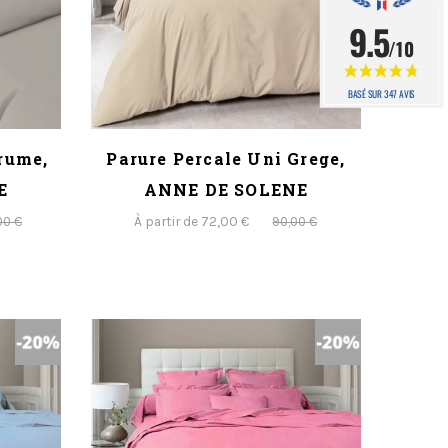
9.5
/10
BASÉ SUR 347 AVIS
rume,
Parure Percale Uni Grege,
E
ANNE DE SOLENE
À partir de 72,00 €
00 €
90,00 €