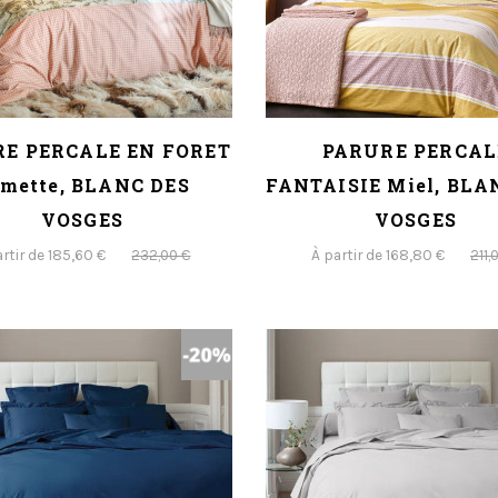
E PERCALE EN FORET
PARURE PERCAL
mette, BLANC DES
FANTAISIE Miel, BLA
VOSGES
VOSGES
artir de 185,60 €
À partir de 168,80 €
232,00 €
211,