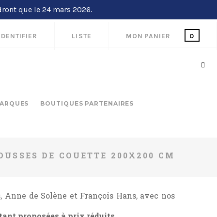
dront que le 24 mars 2026.
IDENTIFIER
LISTE
MON PANIER
0
ARQUES
BOUTIQUES PARTENAIRES
OUSSES DE COUETTE 200X200 CM
 Anne de Solène et François Hans, avec nos
étant proposées à prix réduits.