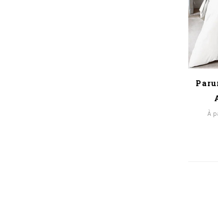
Paru
À p