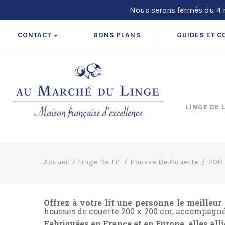
Nous serons fermés du 4 m
CONTACT
BONS PLANS
GUIDES ET C
LINGE DE 
Accueil
/
Linge De Lit
Housse De Couette
200
Offrez à votre lit une personne le meilleu
housses de couette 200 x 200 cm, accompagnée
Fabriquées en France et en Europe, elles alli