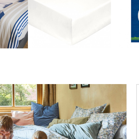
cale...
Bavoir COW, De Witte...
Bavoir 
 €
6,00 €