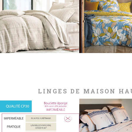
PARURE PERCALE
PARURE SATI
UTOPIA...
COTON,..
152,75 €
235,00 €
255,00 €
LINGES DE MAISON HA