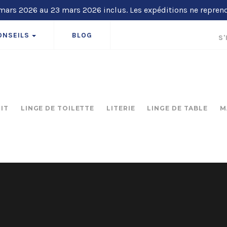
ars 2026 au 23 mars 2026 inclus. Les expéditions ne repren
ONSEILS
BLOG
S'
LIT
LINGE DE TOILETTE
LITERIE
LINGE DE TABLE
M