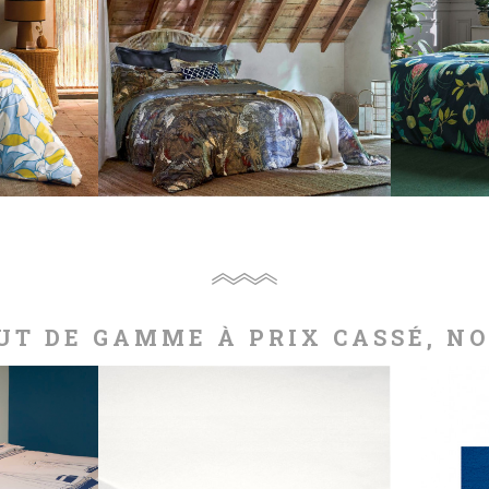
N DE
PARURE SATIN DE
PARU
.
COTON,...
249,00 €
UT DE GAMME À PRIX CASSÉ, N