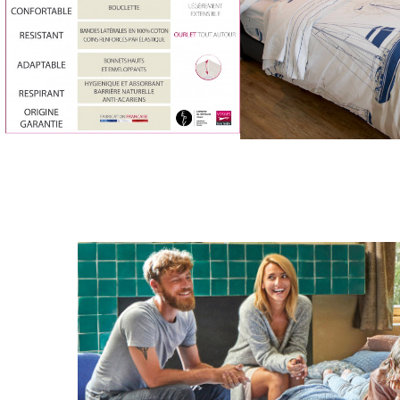
Drap Housse Per
Parure De Lit Thème...
35,10
69,00 €
54,00 €