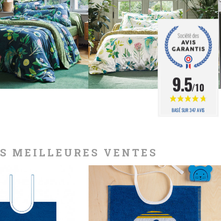
RE SATIN DE
COTON,...
345,00 €
9.5
/10
BASÉ SUR 347 AVIS
OS MEILLEURES VENTES