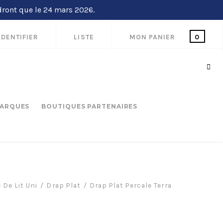
dront que le 24 mars 2026.
IDENTIFIER
LISTE
MON PANIER
0
ARQUES
BOUTIQUES PARTENAIRES
 De Lit Uni
Drap Plat
Drap Plat Percale Terra