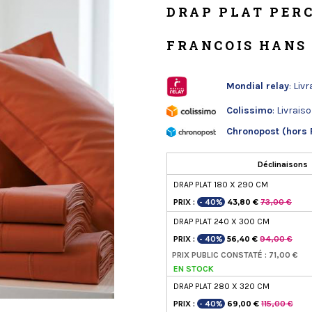
DRAP PLAT PER
FRANCOIS HANS
Mondial relay
: Liv
Colissimo
: Livrais
Chronopost (hors 
Déclinaisons
DRAP PLAT 180 X 290 CM
PRIX :
- 40%
73,00 €
43,80 €
DRAP PLAT 240 X 300 CM
PRIX :
- 40%
94,00 €
56,40 €
PRIX PUBLIC CONSTATÉ : 71,00 €
EN STOCK
DRAP PLAT 280 X 320 CM
PRIX :
- 40%
115,00 €
69,00 €