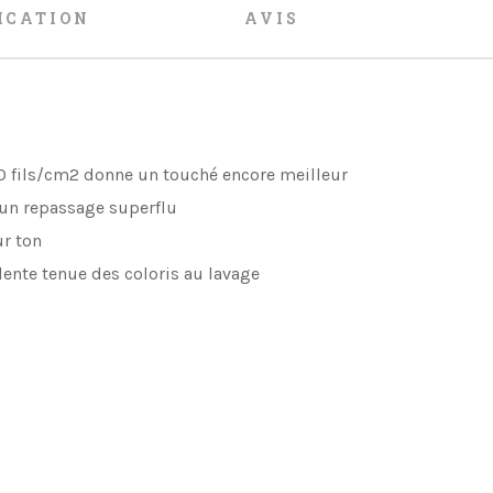
ICATION
AVIS
0 fils/cm2 donne un touché encore meilleur
t un repassage superflu
ur ton
lente tenue des coloris au lavage