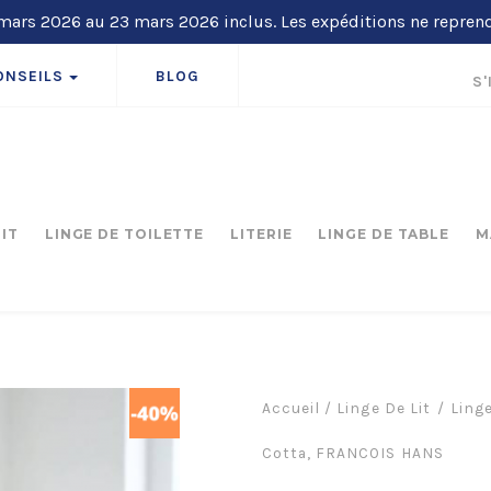
ars 2026 au 23 mars 2026 inclus. Les expéditions ne repren
ONSEILS
BLOG
S'
LIT
LINGE DE TOILETTE
LITERIE
LINGE DE TABLE
M
Accueil
/
Linge De Lit
Linge
Cotta, FRANCOIS HANS