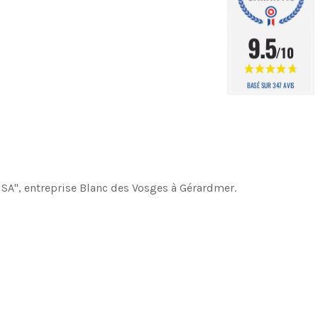
9.5
/10
BASÉ SUR 347 AVIS
 SA", entreprise Blanc des Vosges à Gérardmer.