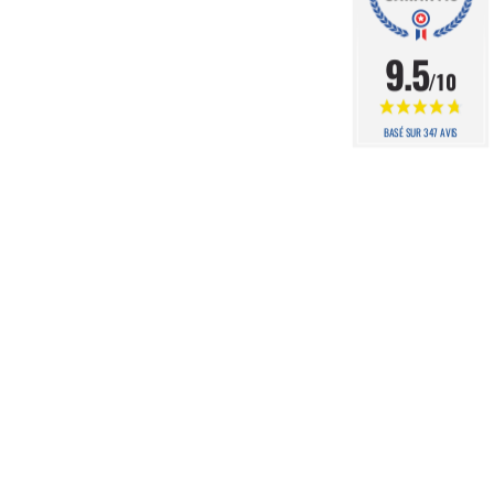
9.5
/10
BASÉ SUR 347 AVIS