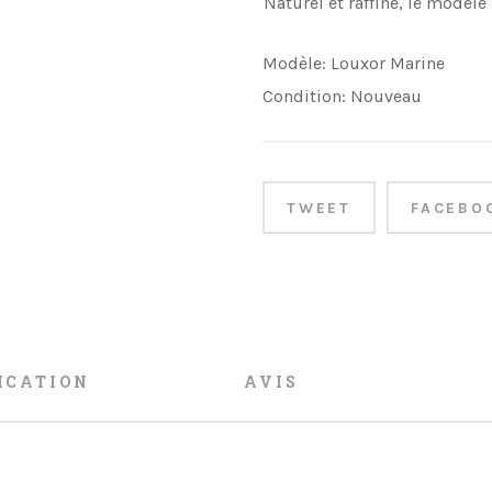
Naturel et raffiné, le modèl
Modèle:
Louxor Marine
Condition:
Nouveau
TWEET
FACEBO
ICATION
AVIS