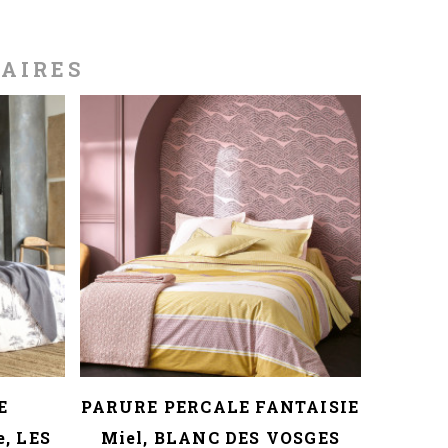
LAIRES
E
PARURE PERCALE FANTAISIE
PARUR
, LES
Miel, BLANC DES VOSGES
Tomett