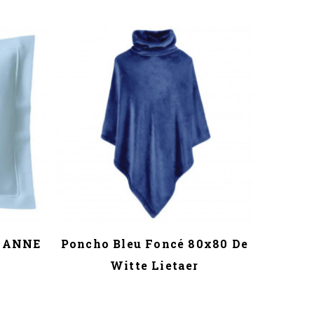
, ANNE
Poncho Bleu Foncé 80x80 De
Drap 
Witte Lietaer
Nav