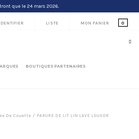
dront que le 24 mars 2026.
IDENTIFIER
LISTE
MON PANIER
0
ARQUES
BOUTIQUES PARTENAIRES
se De Couette
PARURE DE LIT LIN LAVE LOUXOR