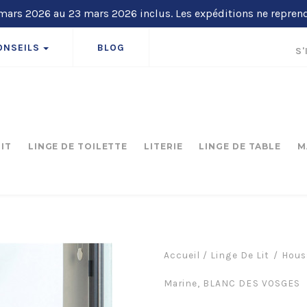
ars 2026 au 23 mars 2026 inclus. Les expéditions ne repren
ONSEILS
BLOG
S'
LIT
LINGE DE TOILETTE
LITERIE
LINGE DE TABLE
M
Accueil
/
Linge De Lit
Hous
Marine, BLANC DES VOSGES