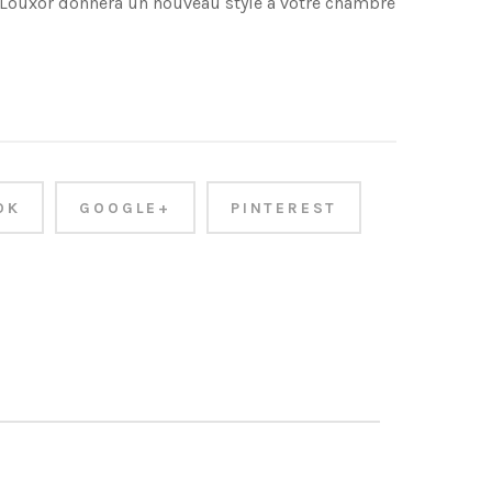
e Louxor donnera un nouveau style à votre chambre
OK
GOOGLE+
PINTEREST