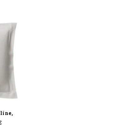
line,
E