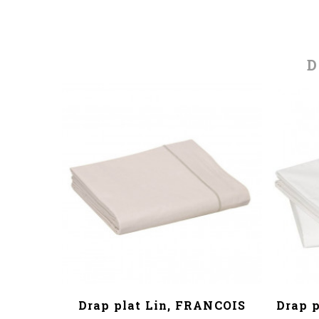
D
oline,
Drap plat Lin, FRANCOIS
Drap 