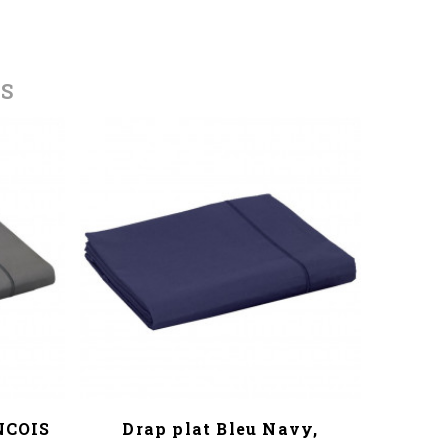
ES
ANCOIS
Drap plat Bleu Navy,
Dra