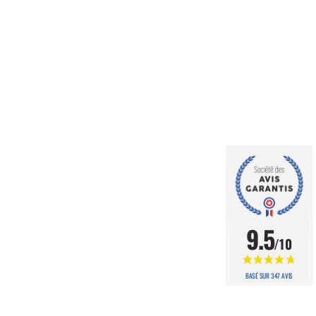
9.5
/10
BASÉ SUR 347 AVIS