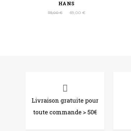
NE
HANS
115,00 €
69,00 €
Livraison gratuite pour
toute commande > 50€