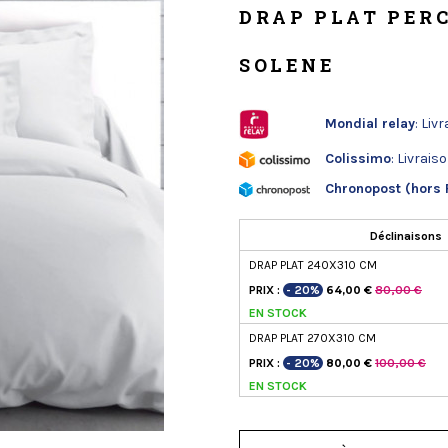
DRAP PLAT PERC
SOLENE
Mondial relay
: Liv
Colissimo
: Livrais
Chronopost (hors 
Déclinaisons
DRAP PLAT 240X310 CM
PRIX :
- 20%
80,00 €
64,00 €
EN STOCK
DRAP PLAT 270X310 CM
PRIX :
- 20%
100,00 €
80,00 €
EN STOCK