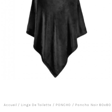
Accueil
/
Linge De Toilette
PONCHO
Poncho Noir 80x80