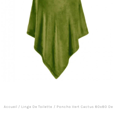
Accueil
/
Linge De Toilette
Poncho Vert Cactus 80x80 De