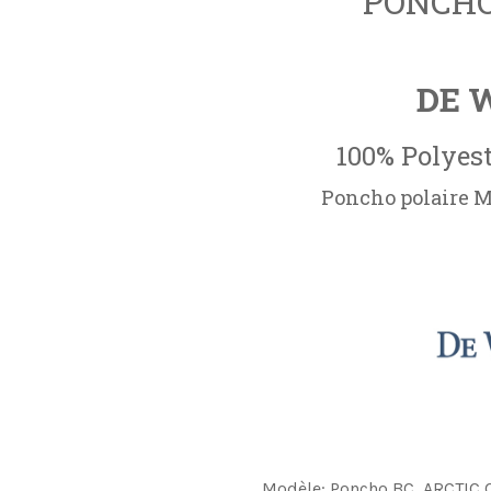
PONCHO
DE 
100% Polyest
Poncho polaire Mo
Modèle:
Poncho BC, ARCTIC 