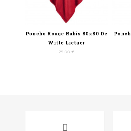
IS DE
Poncho Rouge Rubis 80x80 De
Ponch
in
Witte Lietaer
29,00 €