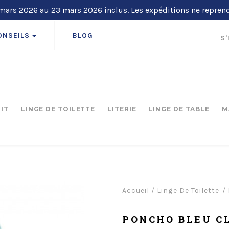
ars 2026 au 23 mars 2026 inclus. Les expéditions ne repren
ONSEILS
BLOG
S'
LIT
LINGE DE TOILETTE
LITERIE
LINGE DE TABLE
M
Accueil
/
Linge De Toilette
PONCHO BLEU CL