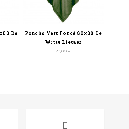
0x80 De
Poncho Vert Foncé 80x80 De
Ponc
Witte Lietaer
29,00 €