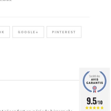
OK
GOOGLE+
PINTEREST
9.5
/10