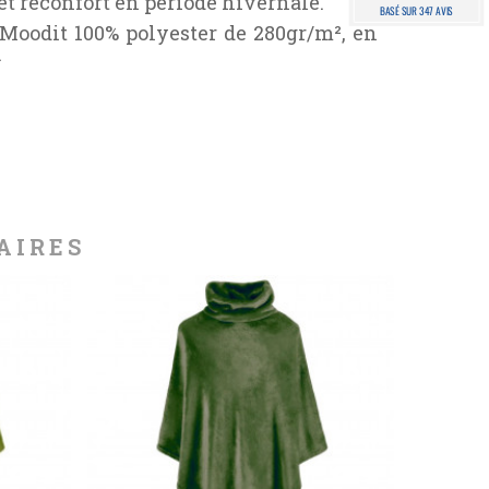
et réconfort en période hivernale.
BASÉ SUR 347 AVIS
 Moodit 100% polyester de 280gr/m², en
.
AIRES