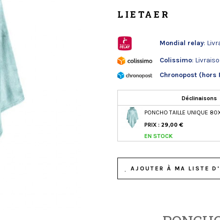
LIETAER
Mondial relay
: Liv
Colissimo
: Livrais
Chronopost (hors 
Déclinaisons
PONCHO TAILLE UNIQUE 80
PRIX :
29,00 €
EN STOCK
AJOUTER À MA LISTE D'