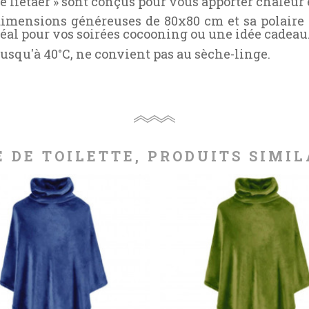
e lietaer » sont conçus pour vous apporter chaleur 
 dimensions généreuses de 80x80 cm et sa polaire
déal pour vos soirées cocooning ou une idée cadeau
jusqu'à 40°C, ne convient pas au sèche-linge.
E DE TOILETTE, PRODUITS SIMIL