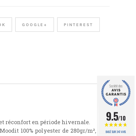
OK
GOOGLE+
PINTEREST
9.5
/10
et réconfort en période hivernale.
 Moodit 100% polyester de 280gr/m², en
BASÉ SUR 347 AVIS