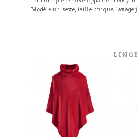
font une pièce enveloppante et cosy. I
Modèle unisexe, taille unique, lavage 
LING