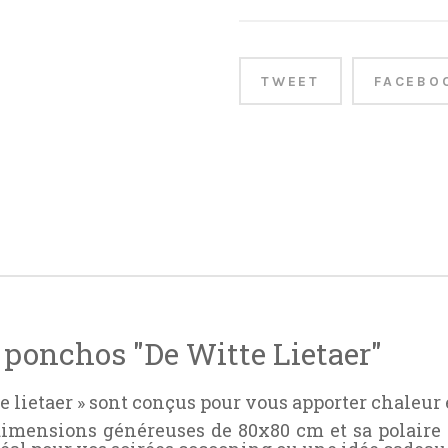
TWEET
FACEBO
 ponchos "De Witte Lietaer"
e lietaer » sont conçus pour vous apporter chaleur 
 dimensions généreuses de 80x80 cm et sa polaire