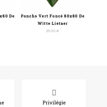
0x80 De
Poncho Vert Foncé 80x80 De
Ponc
Witte Lietaer
29,00 €
ne
Privilégie