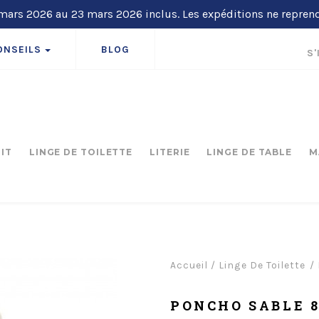
ars 2026 au 23 mars 2026 inclus. Les expéditions ne repren
ONSEILS
BLOG
S'
LIT
LINGE DE TOILETTE
LITERIE
LINGE DE TABLE
M
Accueil
/
Linge De Toilette
PONCHO SABLE 8