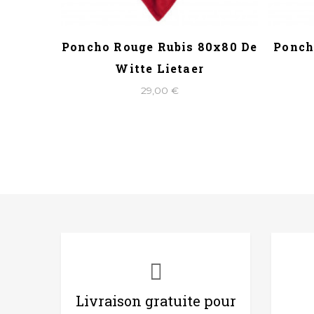
IS DE
Poncho Rouge Rubis 80x80 De
Ponch
in
Witte Lietaer
29,00 €
Livraison gratuite pour