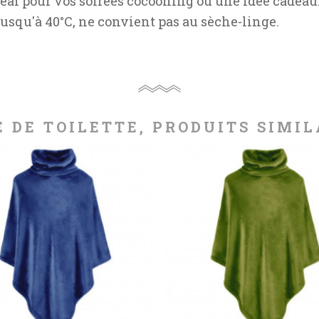
déal pour vos soirées cocooning ou une idée cadeau
jusqu'à 40°C, ne convient pas au sèche-linge.
E DE TOILETTE, PRODUITS SIMIL