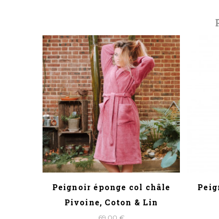
IS DE
Peignoir éponge col châle
Peig
in
Pivoine, Coton & Lin
69,00 €