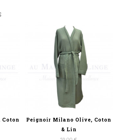
S
, Coton
Peignoir Milano Olive, Coton
Peigno
& Lin
59,00 €