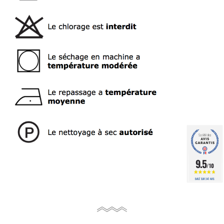
9.5
/10
BASÉ SUR 347 AVIS