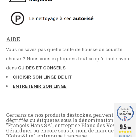
AIDE
Vous ne savez pas quelle taille de housse de couette
choisir ? Nous vous expliquons tout ce qu'il faut savoir
dans
GUIDES ET CONSEILS
CHOISIR SON LINGE DE LIT
ENTRETENIR SON LINGE
Certains de nos produits déstockés, peuvent être
dégriffés ou étiquetés sous la dénomination
9.5
"François Hans SA", entreprise Blanc des Vosges à
/10
Gérardmer ou encore sous le nom de marque
"Coton&Lin", entreprise française.
BASÉ SUR 348 AVIS