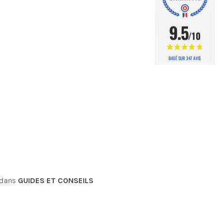
9.5
/10
BASÉ SUR 347 AVIS
r dans
GUIDES ET CONSEILS