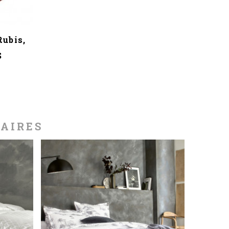
Rubis,
S
LAIRES