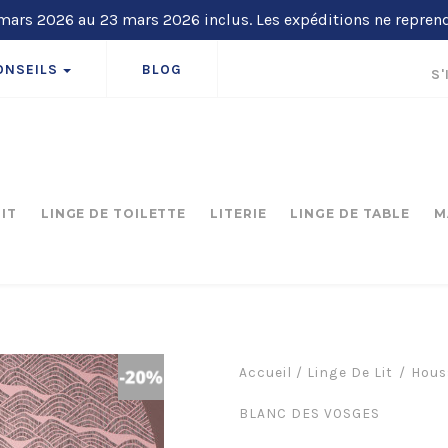
ars 2026 au 23 mars 2026 inclus. Les expéditions ne repren
ONSEILS
BLOG
S'
LIT
LINGE DE TOILETTE
LITERIE
LINGE DE TABLE
M
Accueil
/
Linge De Lit
Hous
BLANC DES VOSGES