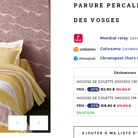
PARURE PERCALE
DES VOSGES
Mondial relay
: Liv
Colissimo
: Livrais
Chronopost (hors 
Déclinaisons
HOUSSE DE COUETTE 200/200 CM +
PRIX :
- 20%
191,00 €
152,80 €
HOUSSE DE COUETTE 240/220 CM +
PRIX :
- 20%
211,00 €
168,80 €
EN STOCK
AJOUTER À MA LISTE D'