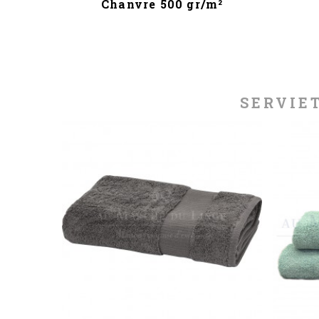
²
Chanvre 500 gr/m²
SERVIE