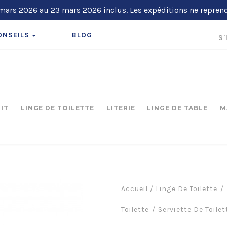
ars 2026 au 23 mars 2026 inclus. Les expéditions ne repren
ONSEILS
BLOG
S'
LIT
LINGE DE TOILETTE
LITERIE
LINGE DE TABLE
M
Accueil
/
Linge De Toilette
Toilette
Serviette De Toile