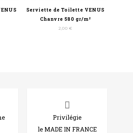
 VENUS
Serviette de Toilette VENUS
Servie
Chanvre 580 gr/m²
2,00 €
ne
Privilégie
le MADE IN FRANCE