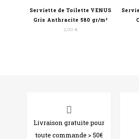
 RIVOLI
Serviette de Toilette VENUS
Servi
²
Gris Anthracite 580 gr/m²
2,00 €
Livraison gratuite pour
toute commande > 50€