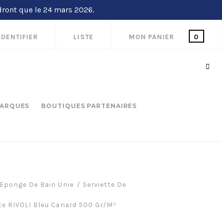
dront que le 24 mars 2026.
IDENTIFIER
LISTE
MON PANIER
0
ARQUES
BOUTIQUES PARTENAIRES
Eponge De Bain Unie
Serviette De
tte RIVOLI Bleu Canard 500 Gr/m²