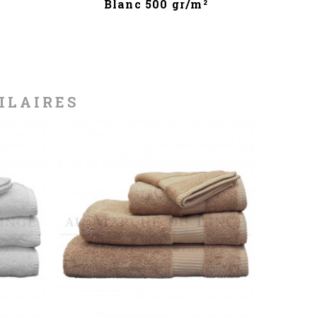
Blanc 500 gr/m²
C
ILAIRES