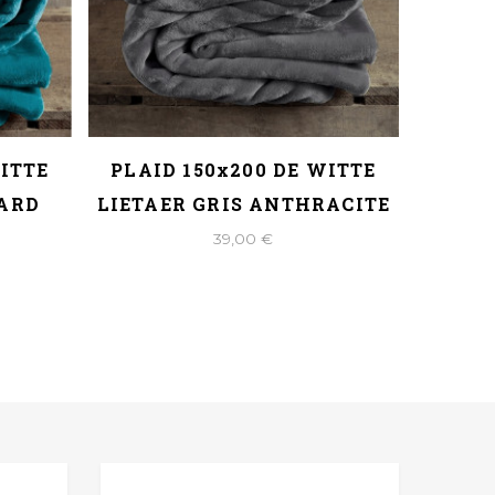
WITTE
PLAID 150x200 DE WITTE
PLAID 
NARD
LIETAER GRIS ANTHRACITE
D
39,00 €