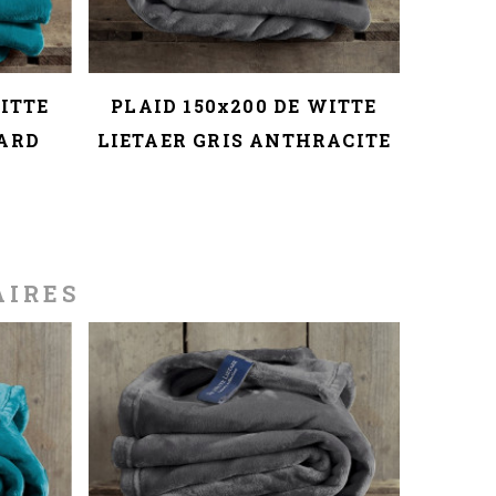
WITTE
PLAID 150x200 DE WITTE
PLAI
NARD
LIETAER GRIS ANTHRACITE
L
AIRES