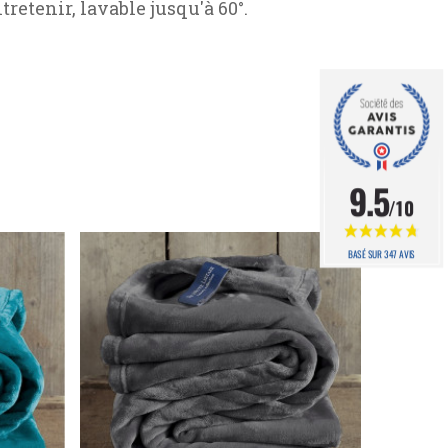
ntretenir, lavable jusqu'à 60°.
9.5
/10
BASÉ SUR 347 AVIS