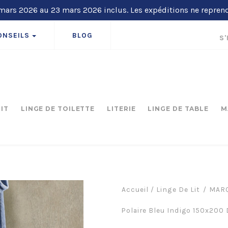
ars 2026 au 23 mars 2026 inclus. Les expéditions ne repren
ONSEILS
BLOG
S'
LIT
LINGE DE TOILETTE
LITERIE
LINGE DE TABLE
M
Accueil
/
Linge De Lit
MARQ
Polaire Bleu Indigo 150x200