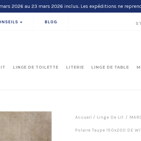
ars 2026 au 23 mars 2026 inclus. Les expéditions ne repren
ONSEILS
BLOG
S'
LIT
LINGE DE TOILETTE
LITERIE
LINGE DE TABLE
M
Accueil
/
Linge De Lit
MARQ
Polaire Taupe 150x200 DE WI