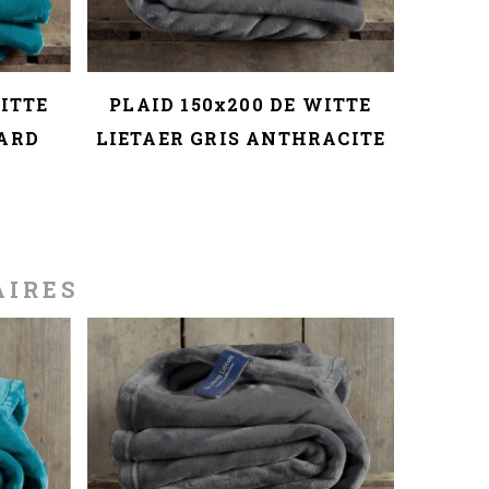
WITTE
PLAID 150x200 DE WITTE
PLAI
NARD
LIETAER GRIS ANTHRACITE
L
AIRES