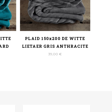
WITTE
PLAID 150x200 DE WITTE
PLAID 
NARD
LIETAER GRIS ANTHRACITE
D
39,00 €