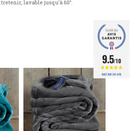
ntretenir, lavable jusqu'à 60°.
9.5
/10
BASÉ SUR 347 AVIS