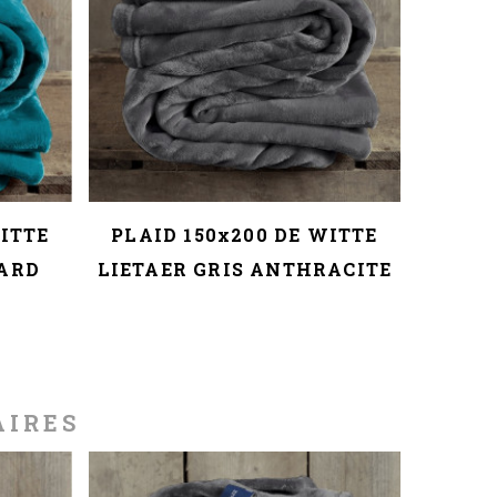
WITTE
PLAID 150x200 DE WITTE
PLAI
NARD
LIETAER GRIS ANTHRACITE
L
AIRES