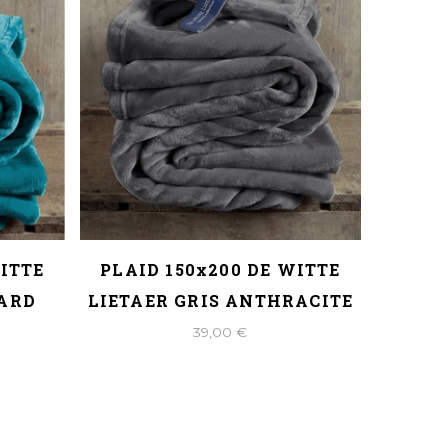
WITTE
PLAID 150x200 DE WITTE
PLAID 
NARD
LIETAER GRIS ANTHRACITE
D
39,00 €