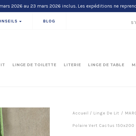
ars 2026 au 23 mars 2026 inclus. Les expéditions ne repren
ONSEILS
BLOG
S'
LIT
LINGE DE TOILETTE
LITERIE
LINGE DE TABLE
M
Accueil
/
Linge De Lit
MARQ
Polaire Vert Cactus 150x200