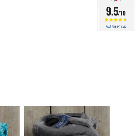
9.5
/10
BASÉ SUR 347 AVIS