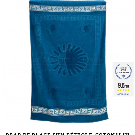
9.5
/10
BASÉ SUR 347 AVIS
DRAP DE PLAGE SUN PÉTROLE, COTON&LIN